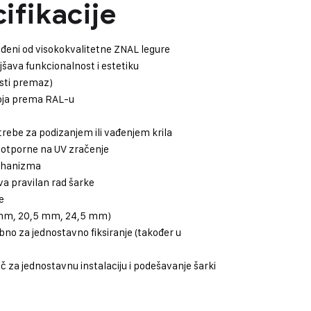
ifikacije
izrađeni od visokokvalitetne ZNAL legure
jšava funkcionalnost i estetiku
sti premaz)
boja prema RAL-u
ebe za podizanjem ili vađenjem krila
 otporne na UV zračenje
ehanizma
rava pravilan rad šarke
e
5 mm, 20,5 mm, 24,5 mm)
o za jednostavno fiksiranje (također u
 za jednostavnu instalaciju i podešavanje šarki