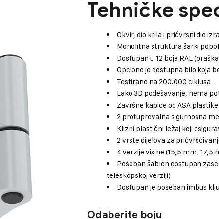
Tehničke spec
Okvir, dio krila i pričvrsni dio 
Monolitna struktura šarki pobol
Dostupan u 12 boja RAL (praška
Opciono je dostupna bilo koja 
Testirano na 200.000 ciklusa
Lako 3D podešavanje, nema potr
Završne kapice od ASA plastike
2 protuprovalna sigurnosna m
Klizni plastični ležaj koji osigu
2 vrste dijelova za pričvršćivanj
4 verzije visine (15,5 mm, 17,
Poseban šablon dostupan zasebn
teleskopskoj verziji)
Dostupan je poseban imbus ključ
Odaberite boju