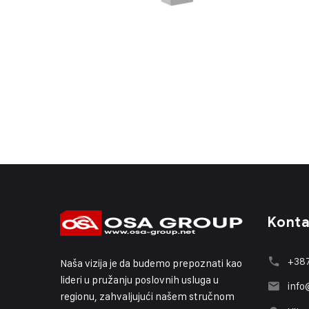
Konta
+387
Naša vizija je da budemo prepoznati kao
lideri u pružanju poslovnih usluga u
info
regionu, zahvaljujući našem stručnom