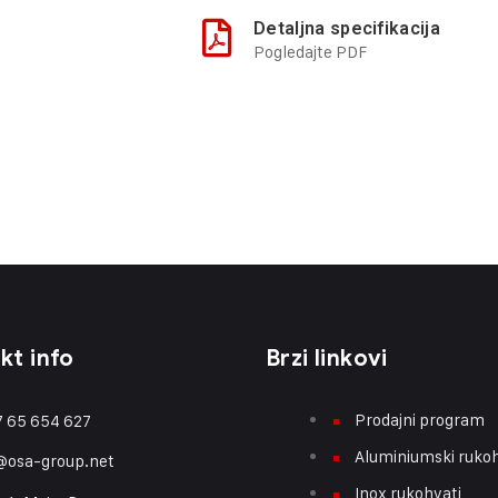
Detaljna specifikacija
Pogledajte PDF
kt info
Brzi linkovi
Prodajni program
 65 654 627
Aluminiumski rukoh
@osa-group.net
Inox rukohvati