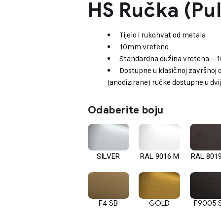
HS Ručka (Pul
Tijelo i rukohvat od metala
10mm vreteno
Standardna dužina vretena – 
Dostupne u klasičnoj završnoj 
(anodizirane) ručke dostupne u dvij
Odaberite boju
SILVER
RAL 9016 M
RAL 801
F4 SB
GOLD
F9005 