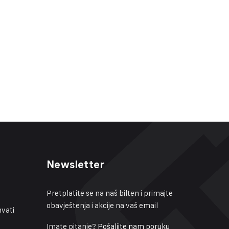
Newsletter
Pretplatite se na naš bilten i primajte
obavještenja i akcije na vaš email
vati
Imate pitanje?
Pošaljite nam poruku