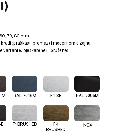
l)
160, 70, 80 mm
obradi (praškasti premaz) i modernom dizajnu
e varijante: pjeskarene ili brušene)
9 M
RAL 7016M
F1 SB
RAL 9005M
SB
F1 BRUSHED
F4
INOX
BRUSHED